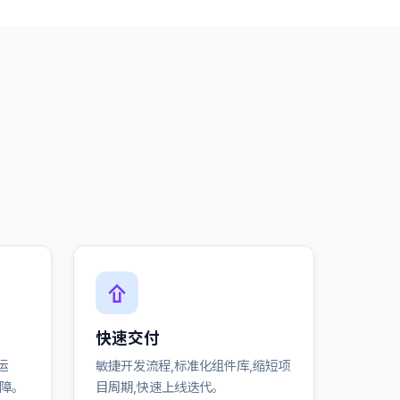
快速交付
运
敏捷开发流程,标准化组件库,缩短项
保障。
目周期,快速上线迭代。